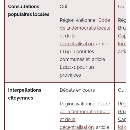
Consultations
Oui
Oui
populaires locales
Région wallonne
:
Code
Régi
de la démocratie locale
Bruxe
et de la
Capit
décentralisation
, article
loi 
L1141-1 pour les
articl
communes et article
L2214-1 pour les
provinces
Interpellations
Débats en cours
Oui
citoyennes
Région wallonne
:
Code
Régi
de la démocratie locale
Bruxe
et de la
Capit
décentralisation
, article
loi 