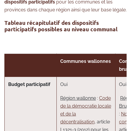
dispositifs participatifs
pour les communes et les
provinces dans chaque région ainsi que leur base légale.
Tableau récapitulatif
des dispositifs
participatifs
possibles au niveau communal
Communes wallonnes
Com
bruxe
Budget participatif
Oui
Oui
Région wallonne
:
Code
Régi
de la démocratie locale
Bruxe
et de la
:
Nouv
décentralisation
, article
comm
L1321-3 (2012) pour les
artic