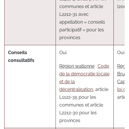
communes et article
(2009
L2212-31 avec
appellation « conseils
participatif » pour les
provinces
Conseils
Oui
Oui
consultatifs
Région wallonne
:
Code
Régi
de la démocratie locale
Bruxe
et de la
Capit
décentralisation
, article
loi 
L1122-35 pour les
articl
communes et article
L2212-30 pour les
provinces