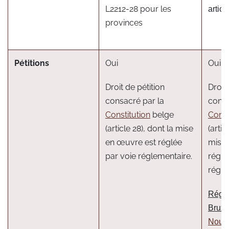
L2212-28 pour les
artic
provinces
Pétitions
Oui
Oui
Droit de pétition
Droit 
consacré par la
consa
Constitution
belge
Const
(article 28), dont la mise
(artic
en œuvre est réglée
mise 
par voie réglementaire.
réglé
régle
Régi
Bruxe
Nouve