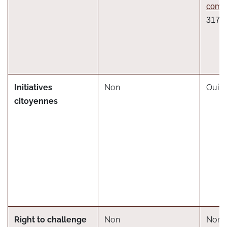
comm
317/
Initiatives
Non
Oui
citoyennes
R
ight to challenge
Non
Non