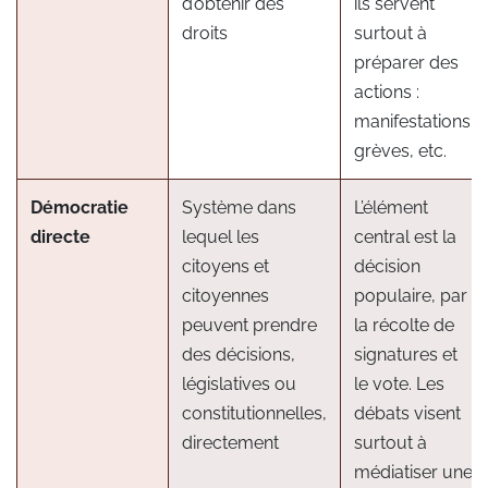
d’obtenir des
ils servent
droits
surtout à
préparer des
actions :
manifestations,
grèves, etc.
Démocratie
Système dans
L’élément
directe
lequel les
central est la
citoyens et
décision
citoyennes
populaire, par
peuvent prendre
la récolte de
des décisions,
signatures et
législatives ou
le vote. Les
constitutionnelles,
débats visent
directement
surtout à
médiatiser une