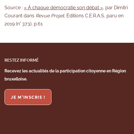
Source :
« À chaque démocratie son débat »
, par Dimitri
Courant dans
Revue Projet
, Éditions C.E.R.A.S, paru en
2019 (n° 373), p.61
RESTEZ INFORMÉ
Recevez les actualités de la
participation citoyenne en Région
bruxelloise.
JE M'INSCRIS !