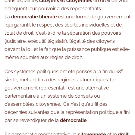
dans lequel les
citoyens et citoyennes
en droit de voter
délèguent leur pouvoir à des représentants.
La
démocratie libérale
est une forme de gouvernement
qui garantit le respect des libertés individuelles et de
l’Etat de droit, c’est-à-dire la séparation des pouvoirs
(judiciaire, exécutif, législatif), l’égalité des citoyens
devant la loi, et le fait que la puissance publique est elle-
même soumise aux règles de droit.
e
Ces systèmes politiques ont été pensés à la fin du 18
siècle, mettant fin à des régimes autocratiques. Le
gouvernement représentatif est une alternative
parlementaire à un système de conseils ou
d’assemblées citoyennes. Ce n’est qu’au fil des
décennies suivantes que la représentation politique a fini
par se revendiquer de la
démocratie
.
En démocratie représentative, la
citoyenneté
et le
droit