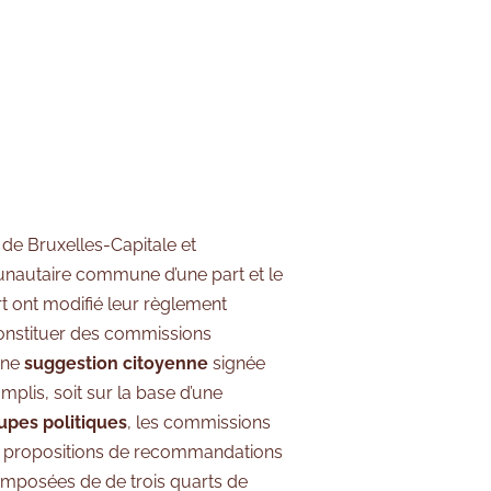
de Bruxelles-Capitale et
nautaire commune d’une part et le
t ont modifié leur règlement
 constituer des commissions
’une
suggestion citoyenne
signée
plis, soit sur la base d’une
upes politiques
, les commissions
es propositions de recommandations
composées de de trois quarts de