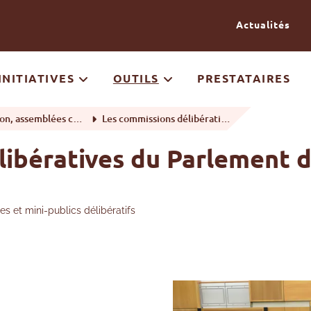
Passer au contenu
Actualités
INITIATIVES
OUTILS
PRESTATAIRES
 citoyennes et mini-publics délibératifs
Les commissions délibératives du Parlement de la Région de Bruxelles-Capitale
libératives du Parlement d
s et mini-publics délibératifs