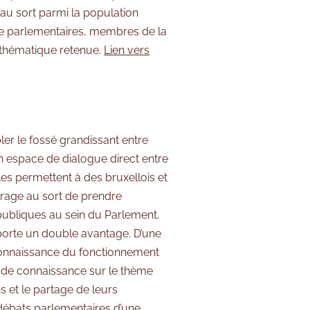
 au sort parmi la population
 de parlementaires, membres de la
 thématique retenue.
Lien vers
er le fossé grandissant entre
n espace de dialogue direct entre
les permettent à des bruxellois et
irage au sort de prendre
 publiques au sein du Parlement.
pporte un double avantage. D’une
 connaissance du fonctionnement
s de connaissance sur le thème
s et le partage de leurs
débats parlementaires d’une