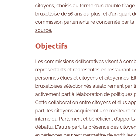
citoyens, choisis au terme d’un double tirage
bruxelloise de 16 ans ou plus, et d’un quart
commission parlementaire concernée par la
source.
Objectifs
Les commissions délibératives visent à combl
représentants et représentés en restaurant u
personnes élues et citoyens et citoyennes. El
bruxelloises sélectionnés aléatoirement par t
activement part à l’élaboration de politiques
Cette collaboration entre citoyens et élus a
part, les citoyens acquièrent une meilleure
interne du Parlement et bénéficient d’apport
débattu. D’autre part, la présence des citoyen
expériences peuvent permettre de sortir les 