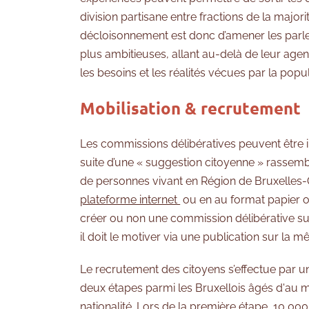
division partisane entre fractions de la majorit
décloisonnement est donc d’amener les parl
plus ambitieuses, allant au-delà de leur age
les besoins et les réalités vécues par la popul
Mobilisation & recrutement
Les commissions délibératives peuvent être in
suite d’une « suggestion citoyenne » rassem
de personnes vivant en Région de Bruxelles-Ca
plateforme internet
ou en au format papier o
créer ou non une commission délibérative sur
il doit le motiver via une publication sur la 
Le recrutement des citoyens s’effectue par u
deux étapes parmi les Bruxellois âgés d'au mo
nationalité. Lors de la première étape, 10 00