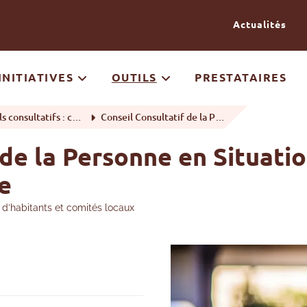
Passer au contenu
Actualités
INITIATIVES
OUTILS
PRESTATAIRES
 : conseils d’habitants et comités locaux
Conseil Consultatif de la Personne en Situation de Handicap de Woluwe-Saint-Pierre
 de la Personne en Situati
e
s d’habitants et comités locaux