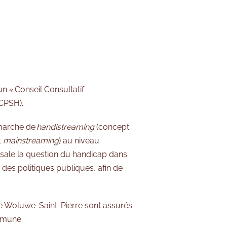
un « Conseil Consultatif
CCPSH).
émarche de
handistreaming
(concept
t
mainstreaming
) au niveau
ersale la question du handicap dans
n des politiques publiques, afin de
de Woluwe-Saint-Pierre sont assurés
ommune.